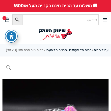
🚚 משלוח עד הבית חינם בקנייה מעל 500₪!
0
עמוד הבית
כלים חד פעמיים
סכו"ם חד פעמי
מפית נייר פרח מיני (20 יח’)
›
›
›