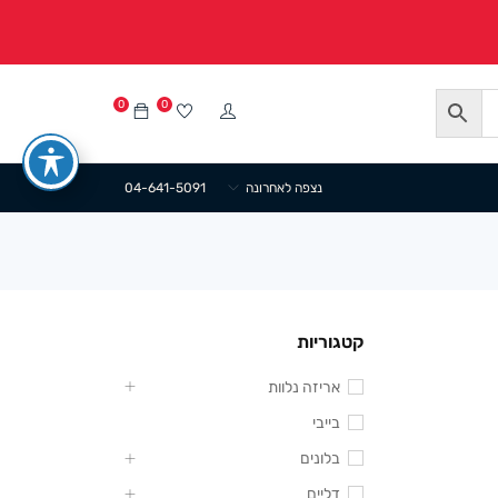
0
0
נצפה לאחרונה
04-641-5091
קטגוריות
אריזה נלוות
בייבי
בלונים
דליים