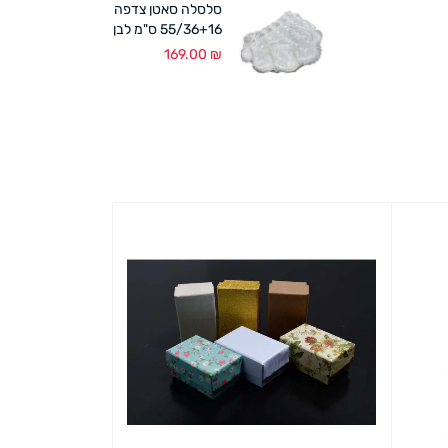
סלסלה סאטן צדפה
55/36+16 ס"מ לבן
169.00
₪