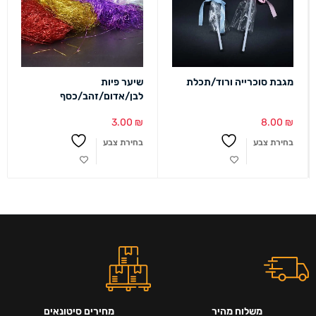
מגבת סוכרייה ורוד/תכלת
שיער פיות
לבן/אדום/זהב/כסף
3.00
₪
8.00
₪
בחירת צבע
בחירת צבע
משלוח מהיר
מחירים סיטונאים