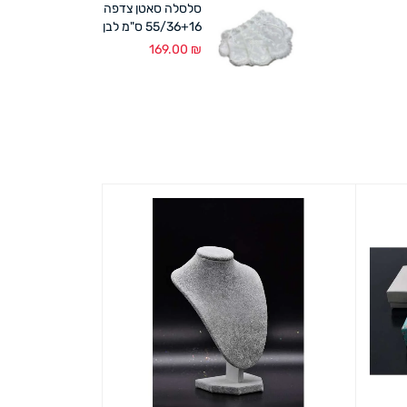
סלסלה סאטן צדפה
55/36+16 ס"מ לבן
169.00
₪