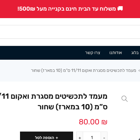
🚚 משלוח עד הבית חינם בקנייה מעל 500₪!
בלוג
אודותנו
צרו קשר
מעמד לתכשיטים מסגרת ואקום 11/11 ס”מ (10 במארז) שחור
›
מעמד לתכשיטים מ
ס”מ (10 במארז) שחור
80.00
₪
הוספה לסל