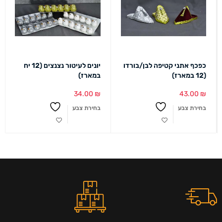
כפכף אתני קטיפה לבן/בורדו
יונים לעיטור נצנצים (12 יח
(12 במארז)
במארז)
34.00
₪
43.00
₪
בחירת צבע
בחירת צבע