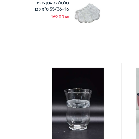
סלסלה סאטן צדפה
55/36+16 ס"מ לבן
169.00
₪
כוסות חתן כלה 
65.00
₪
הוספה לסל
מבט מ