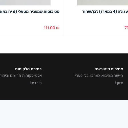
 במארז) לבן/שחור
סט כוסות שמפניה מטאלי (6 יח במארז)
111.00
₪
7
סל
מבט מהיר
בחירת צבע
מבט מהיר
מחירים סיטונאים
בחירת הלקוחות
היישר מהיבואן לצרכן, בלי פערי
תיווך!
כוכבים!