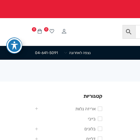
0
0
נצפה לאחרונה
04-641-5091
קטגוריות
אריזה נלוות
בייבי
בלונים
דליים