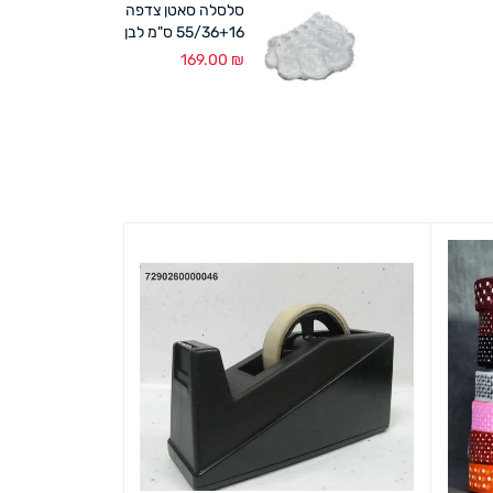
סלסלה סאטן צדפה
55/36+16 ס"מ לבן
169.00
₪