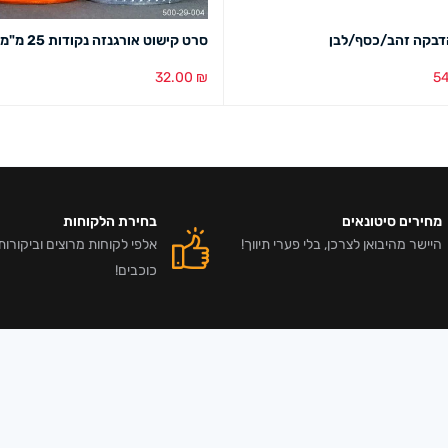
דבקה זהב/כסף/לבן
סרט קישוט אורגנזה נקודות 25 מ"מ
32.00
₪
5
סל
מבט מהיר
הוספה לסל
מבט מהיר
מחירים סיטונאים
בחירת הלקוחות
היישר מהיבואן לצרכן, בלי פערי תיווך!
כוכבים!