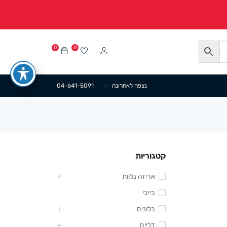
0
0
נצפה לאחרונה
04-641-5091
קטגוריות
אריזה נלוות
בייבי
בלונים
דליים