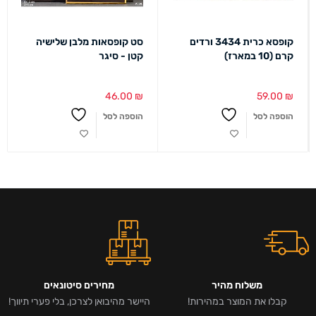
קופסא כרית 3434 ורדים
סט קופסאות מלבן שלישיה
קרם (10 במארז)
קטן - סיגר
46.00
₪
59.00
₪
הוספה לסל
הוספה לסל
משלוח מהיר
מחירים סיטונאים
קבלו את המוצר במהירות!
היישר מהיבואן לצרכן, בלי פערי תיווך!