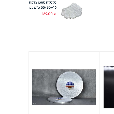
סלסלה סאטן צדפה
55/36+16 ס"מ לבן
169.00
₪