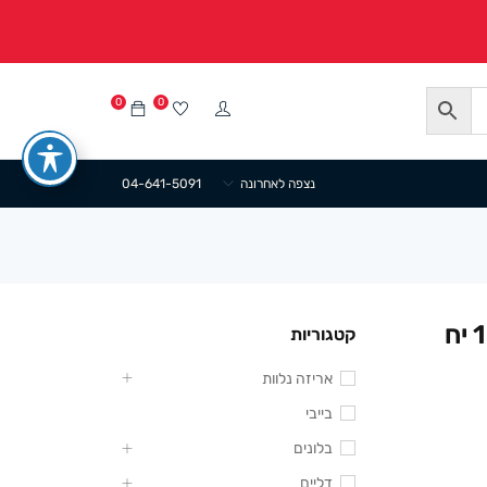
0
0
נצפה לאחרונה
04-641-5091
מנג’טים עגול זהב קוטר 10 ס”מ ( 10 יח
קטגוריות
אריזה נלוות
בייבי
בלונים
דליים