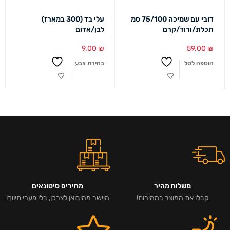
דובי עם שמיכה 75/100 סמ
עלי בד (300 במארז)
תכלת/ורוד/קרם
לבן/אדום
9.00
₪
59.00
₪
הוספה לסל
בחירת צבע
משלוח מהיר
מחירים סיטונאים
קבלו את המוצר במהירות!
היישר מהיבואן לצרכן, בלי פערי תיווך!