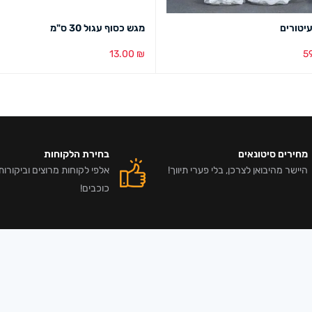
יטורים
מגש כסוף עגול 30 ס"מ
13.00
₪
5
סל
מבט מהיר
הוספה לסל
מבט מהיר
מחירים סיטונאים
בחירת הלקוחות
היישר מהיבואן לצרכן, בלי פערי תיווך!
כוכבים!