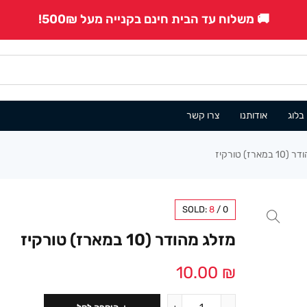
🚚 משלוח עד הבית חינם בקנייה מעל 500₪!
בלוג
אודותנו
צרו קשר
ארז) טורקיז
SOLD:
8
/
0
מזלג מהודר (10 במארז) טורקיז
10.00
₪