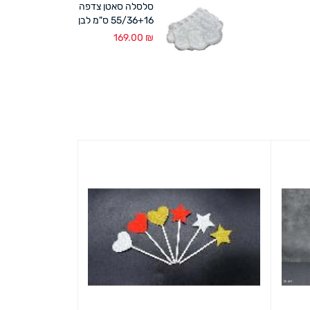
סלסלה סאטן צדפה
55/36+16 ס"מ לבן
169.00
₪