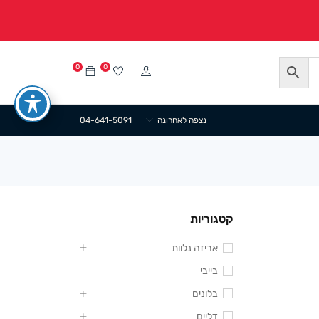
0
0
נצפה לאחרונה
04-641-5091
קטגוריות
אריזה נלוות
בייבי
בלונים
דליים