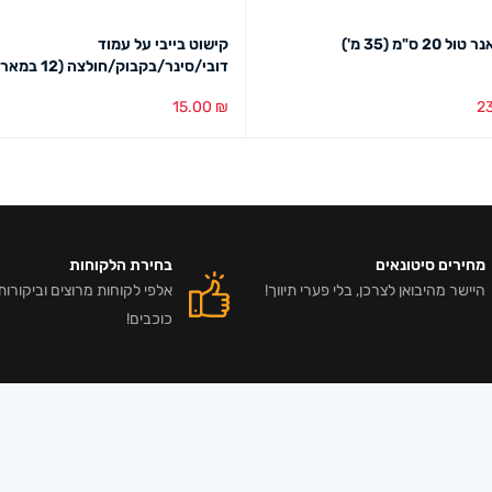
 20 ס"מ (35 מ')
קישוט בייבי על עמוד
דובי/סינר/בקבוק/חולצה (12 במארז)
15.00
₪
2
סל
מבט מהיר
הוספה לסל
מבט מהיר
מחירים סיטונאים
בחירת הלקוחות
היישר מהיבואן לצרכן, בלי פערי תיווך!
כוכבים!