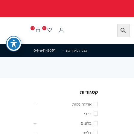
0
0
נצפה לאחרונה
04-641-5091
קטגוריות
אריזה נלוות
בייבי
בלונים
דליים