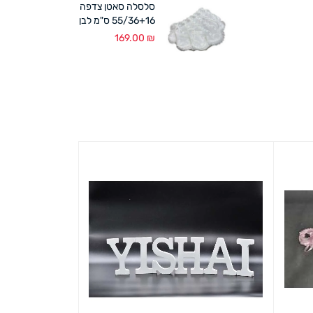
סלסלה סאטן צדפה
55/36+16 ס"מ לבן
169.00
₪