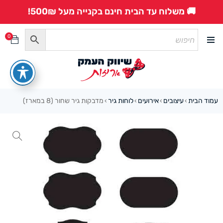
🚚 משלוח עד הבית חינם בקנייה מעל 500₪!
0
עמוד הבית
עיצובים
אירועים
לוחות גיר
מדבקות גיר שחור (8 במארז)
›
›
›
›