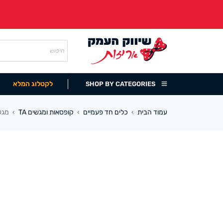
לקטלוג המלא
SHOP BY CATEGORIES
עמוד הבית
כלים חד פעמיים
קופסאות ומגשים TA
מגש TA פלסטיק עם מכסה 24.5/12 ס”מ מחולק ל2
›
›
›