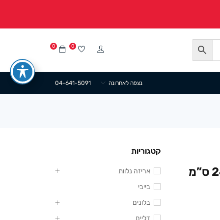
0
0
נצפה לאחרונה
04-641-5091
קטגוריות
מגש TA פלסטיק עם מכסה 24.5/12 ס”מ
אריזה נלוות
בייבי
בלונים
דליים