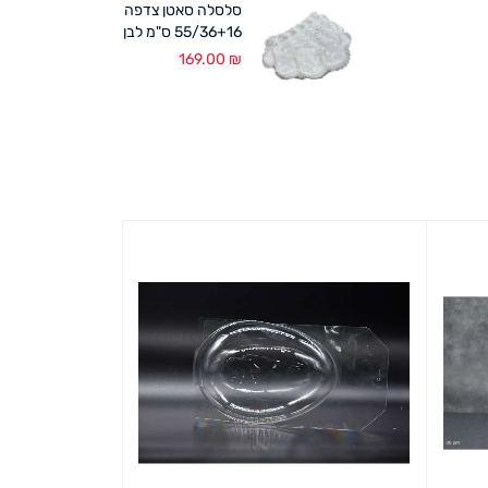
סלסלה סאטן צדפה
55/36+16 ס"מ לבן
169.00
₪