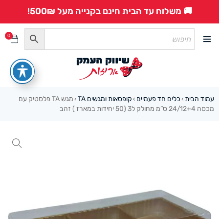
🚚 משלוח עד הבית חינם בקנייה מעל 500₪!
0
עמוד הבית
כלים חד פעמיים
קופסאות ומגשים TA
מגש TA פלסטיק עם
›
›
›
מכסה 24/12+4 ס”מ מחולק ל3 (50 יחידות במארז ) זהב