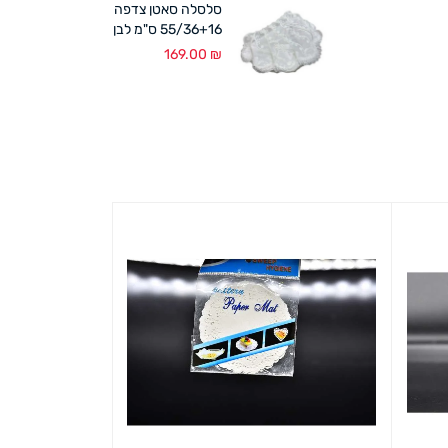
סלסלה סאטן צדפה
55/36+16 ס"מ לבן
169.00
₪