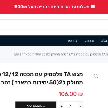
🚚 משלוח עד הבית חינם בקנייה מעל 500₪!
בלוג
אודותנו
צרו קשר
(50 יחידות במארז ) זהב
מגש TA
מחולק ל2(50 יחידות במארז ) זהב
106.00
₪
הוספה לסל