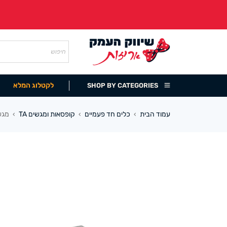
לקטלוג המלא
SHOP BY CATEGORIES
עמוד הבית
כלים חד פעמיים
קופסאות ומגשים TA
מגש TA פלסטיק עם מכסה 12/12 ס”מ מחולק ל2
›
›
›