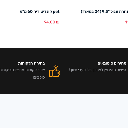
גול "9.5 (24 במארז)
pet קונדיטוריה 60 מ"מ
94.00
₪
1
סל
מבט מהיר
הוספה לסל
מבט מהיר
מחירים סיטונאים
בחירת הלקוחות
היישר מהיבואן לצרכן, בלי פערי תיווך!
כוכבים!