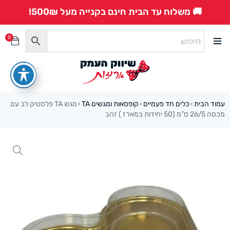
🚚 משלוח עד הבית חינם בקנייה מעל 500₪!
0
עמוד הבית
כלים חד פעמיים
קופסאות ומגשים TA
מגש TA פלסטיק לב עם
›
›
›
מכסה 26/5 ס”מ (50 יחידות במארז ) זהב