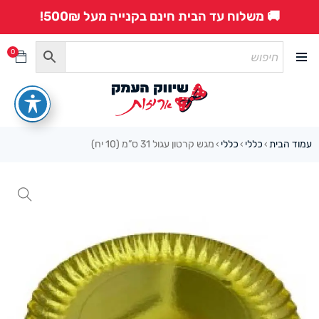
🚚 משלוח עד הבית חינם בקנייה מעל 500₪!
0
עמוד הבית
כללי
כללי
מגש קרטון עגול 31 ס”מ (10 יח)
›
›
›