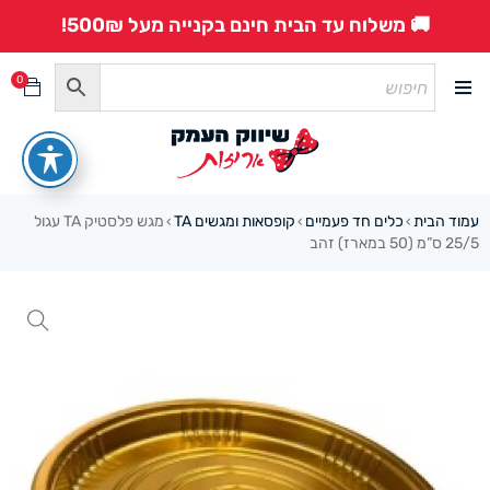
🚚 משלוח עד הבית חינם בקנייה מעל 500₪!
0
עמוד הבית
כלים חד פעמיים
קופסאות ומגשים TA
מגש פלסטיק TA עגול
›
›
›
25/5 ס”מ (50 במארז) זהב