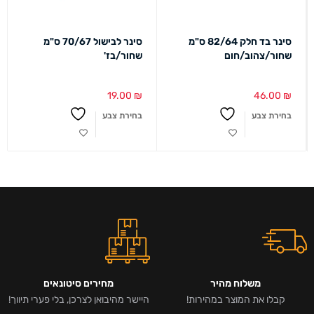
סינר בד חלק 82/64 ס"מ
סינר לבישול 70/67 ס"מ
שחור/צהוב/חום
שחור/בז'
19.00
₪
46.00
₪
בחירת צבע
בחירת צבע
משלוח מהיר
מחירים סיטונאים
קבלו את המוצר במהירות!
היישר מהיבואן לצרכן, בלי פערי תיווך!