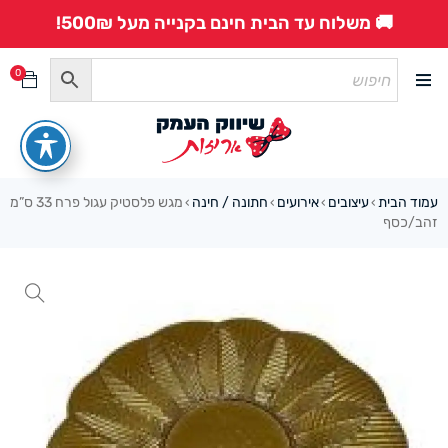
🚚 משלוח עד הבית חינם בקנייה מעל 500₪!
0
עמוד הבית
עיצובים
אירועים
חתונה / חינה
מגש פלסטיק עגול פרח 33 ס”מ
›
›
›
›
זהב/כסף