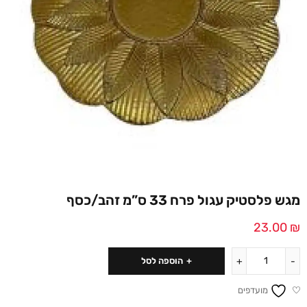
מגש פלסטיק עגול פרח 33 ס”מ זהב/כסף
23.00
₪
הוספה לסל
מועדפים