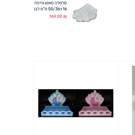
סלסלה סאטן צדפה
55/36+16 ס"מ לבן
169.00
₪