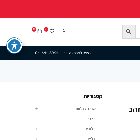
0
0
נצפה לאחרונה
04-641-5091
קטגוריות
אריזה נלוות
בייבי
בלונים
דליים