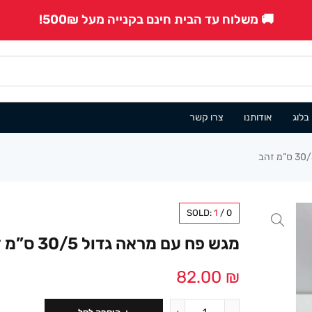
🚚 משלוח עד הבית חינם בקנייה מעל 500₪!
בלוג
אודותנו
צרו קשר
SOLD:
1
/
0
מגש פח עם מראה גדול 30/5 ס”מ זהב
82.00
₪