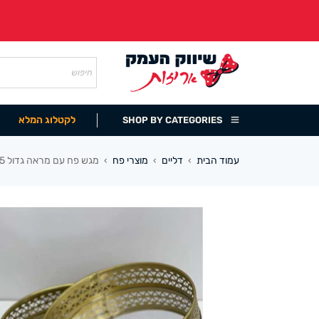
לקטלוג המלא
SHOP BY CATEGORIES
עמוד הבית
דליים
מוצרי פח
מגש פח עם מראה גדול 30/5 ס”מ זהב
›
›
›