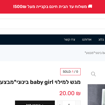
🚚 משלוח עד הבית חינם בקנייה מעל 500₪!
בלוג
אודותנו
צרו קשר
SOLD:
1
/
0
מגש למילוי baby girl בינוני*מבצע*
20.00
₪