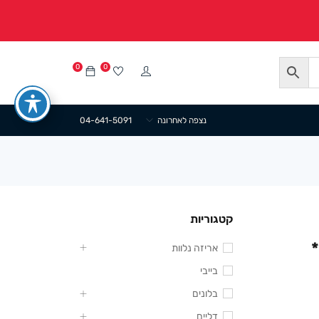
0
0
נצפה לאחרונה
04-641-5091
קטגוריות
אריזה נלוות
בייבי
בלונים
דליים