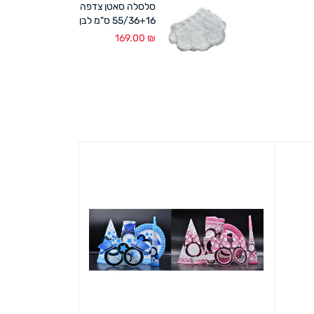
סלסלה סאטן צדפה
55/36+16 ס"מ לבן
169.00
₪