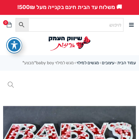
🚚 משלוח עד הבית חינם בקנייה מעל 500₪!
0
עמוד הבית
עיצובים
מגשים למילוי
מגש למילוי baby boy*מבצע*
›
›
›