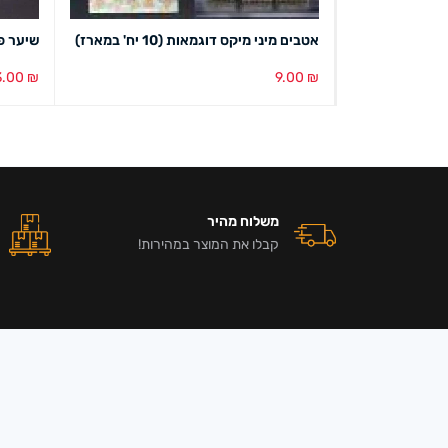
ארז)
אטבים מיני מיקס דוגמאות (10 יח' במארז)
שיער פ
3.00
₪
9.00
₪
הוספה לסל
מבט מהיר
בחירת צ
משלוח מהיר
קבלו את המוצר במהירות!