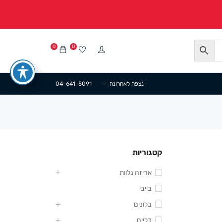
0
0
נצפה לאחרונה
04-641-5091
קטגוריות
אריזה נלוות
בייבי
בלונים
דליים