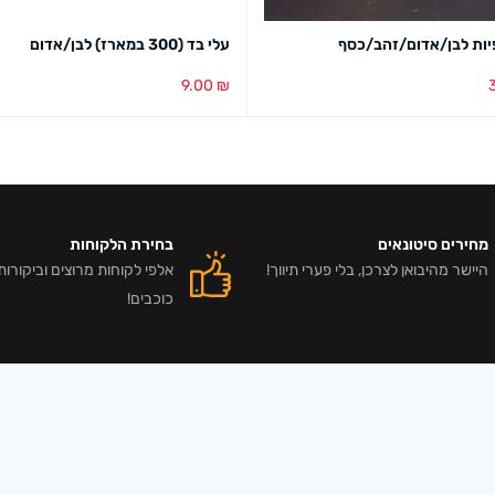
יות לבן/אדום/זהב/כסף
עלי בד (300 במארז) לבן/אדום
9.00
₪
בע
מבט מהיר
בחירת צבע
מבט מהיר
מחירים סיטונאים
בחירת הלקוחות
היישר מהיבואן לצרכן, בלי פערי תיווך!
כוכבים!