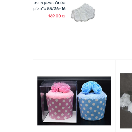
סלסלה סאטן צדפה
55/36+16 ס"מ לבן
169.00
₪