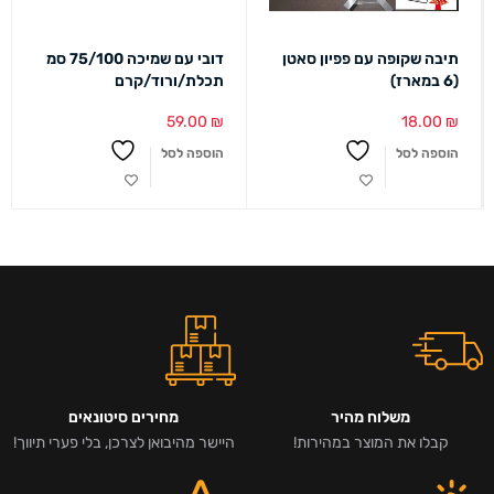
תיבה שקופה עם פפיון סאטן
דובי עם שמיכה 75/100 סמ
(6 במארז)
תכלת/ורוד/קרם
59.00
₪
18.00
₪
הוספה לסל
הוספה לסל
משלוח מהיר
מחירים סיטונאים
קבלו את המוצר במהירות!
היישר מהיבואן לצרכן, בלי פערי תיווך!