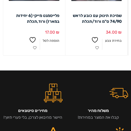
שמיכת תינוק עם כובע לראש
פלייסמנט מייקי (6 יחידות
74/90 ס"מ ורוד/תכלת
במארז) ורוד,תכלת
17.00
₪
34.00
₪
בחירת צבע
הוספה לסל
משלוח מהיר
מחירים סיטונאים
קבלו את המוצר במהירות!
היישר מהיבואן לצרכן, בלי פערי תיווך!