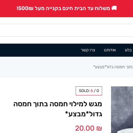
🚚 משלוח עד הבית חינם בקנייה מעל 500₪!
בלוג
אודותנו
צרו קשר
בתוך חמסה גדול*מבצע*
SOLD:
5
/
0
מגש למילוי חמסה בתוך חמסה
גדול*מבצע*
20.00
₪