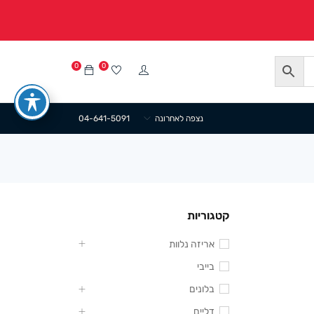
0
0
נצפה לאחרונה
04-641-5091
קטגוריות
אריזה נלוות
בייבי
בלונים
דליים