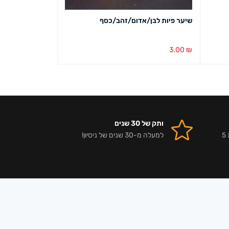
שיער פיות לבן/אדום/זהב/כסף
מגבת סוכרייה ו
8.00
₪
3.00
₪
בחירת צבע
מבט מהיר
בחירת צבע
מבט מ
ותק של 30 שנים
אלפי לקוחות מרוצים וביקורות 5
למעלה מ-30 שנים של ניסיון!