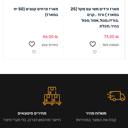
מארז ורדים משי עם מקל (25
מארז פרחים קטנים (50 יח
במארז ) ורוד , קרם
במארז)
,בורדו,סגול,אפור,סגול
בהיר,תכלת
46.00
₪
73.00
₪
הוספה לסל
בחירת צבע
משלוח מהיר
מחירים סיטונאים
קבלו את המוצר במהירות!
היישר מהיבואן לצרכן, בלי פערי תיווך!