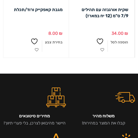
שקית אורגנזה עם תהילים
מגבת קאפקייק ורוד/תכלת
7/9 ס"מ (12 יח במארז)
8.00
₪
34.00
₪
הוספה לסל
בחירת צבע
משלוח מהיר
מחירים סיטונאים
קבלו את המוצר במהירות!
היישר מהיבואן לצרכן, בלי פערי תיווך!