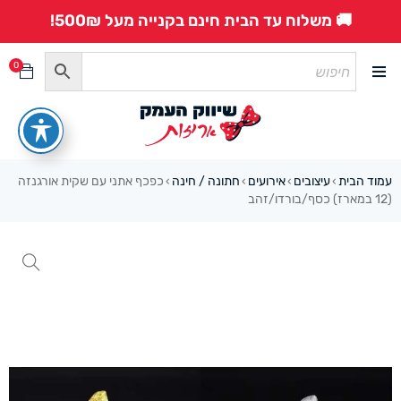
🚚 משלוח עד הבית חינם בקנייה מעל 500₪!
0
עמוד הבית
עיצובים
אירועים
חתונה / חינה
כפכף אתני עם שקית אורגנזה
›
›
›
›
(12 במארז) כסף/בורדו/זהב