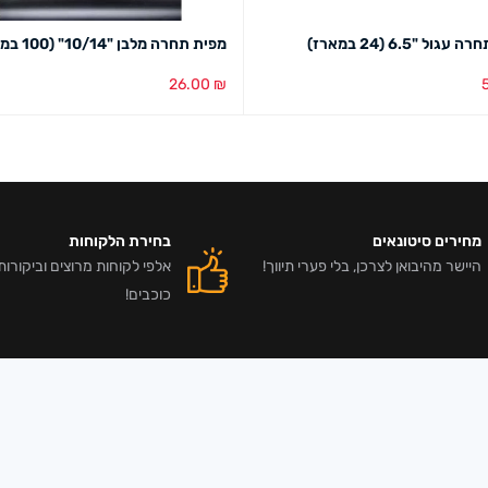
גול "6.5 (24 במארז)
מפית תחרה מלבן "10/14" (100 במארז)
26.00
₪
סל
מבט מהיר
הוספה לסל
מבט מהיר
מחירים סיטונאים
בחירת הלקוחות
היישר מהיבואן לצרכן, בלי פערי תיווך!
כוכבים!