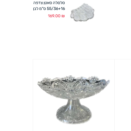
סלסלה סאטן צדפה
55/36+16 ס"מ לבן
169.00
₪