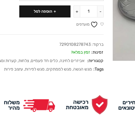
הוספה לסל
מועדפים
ברקוד:
7290108278743
זמינות:
זמין במלאי!
קטגוריות:
אביזרים לחינה
,
כלים חד פעמיים
,
צלחות, קערות ומג
Tags:
מגש הגשה
,
מגש לממתקים
,
מגש לפירות
,
עיצוב פירות