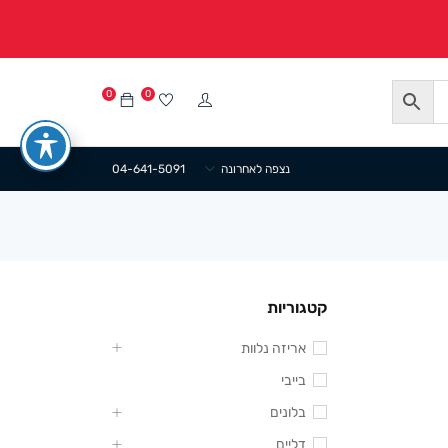
0
0
נצפה לאחרונה
04-641-5091
קטגוריות
אריזה נלוות
בייבי
בלונים
דליים