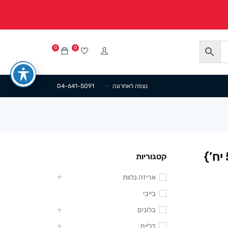
0
0
נצפה לאחרונה
04-641-5091
קטגוריות
אריזה נלוות
בייבי
בלונים
דליים