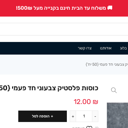
🚚 משלוח עד הבית חינם בקנייה מעל 500₪!
בלוג
אודותנו
צרו קשר
עוני חד פעמי {50 יח’}
כוסות פלסטיק צבעוני חד פעמי {50 יח’}
12.00
₪
הוספה לסל