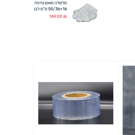
סלסלה סאטן צדפה
55/36+16 ס"מ לבן
169.00
₪