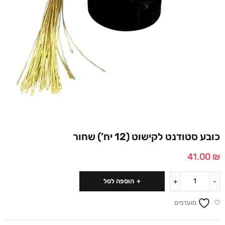
כובע סטודנט לקישוט (12 יח’) שחור
41.00
₪
הוספה לסל
מועדפים