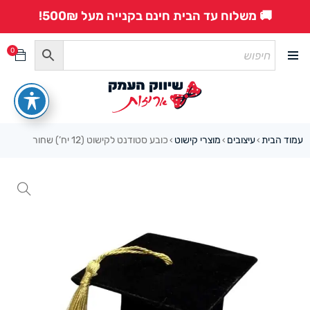
🚚 משלוח עד הבית חינם בקנייה מעל 500₪!
0
עמוד הבית
עיצובים
מוצרי קישוט
כובע סטודנט לקישוט (12 יח’) שחור
›
›
›