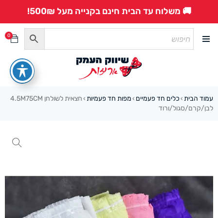
🚚 משלוח עד הבית חינם בקנייה מעל 500₪!
0
עמוד הבית
כלים חד פעמיים
מפות חד פעמיות
חצאית לשולחן 4.5M75CM
›
›
›
לבן/קרם/סגול/ורוד