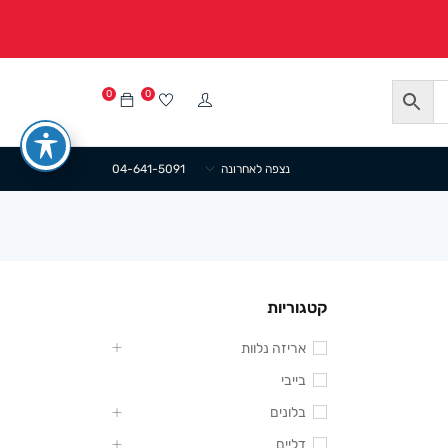
0
0
נצפה לאחרונה
04-641-5091
קטגוריות
אריזה נלוות
בייבי
בלונים
דליים