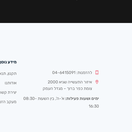
מידע נוסף
להזמנות: 04-6415091
תקנון, תנא
איזור התעשייה שגיא 2000
אודותנו
צומת כפר ברוך – מגדל העמק
יצירת קשר
ימים ושעות פעילות:
א’-ה’, בין השעות 08:30-
מעקב הזמ
16:30