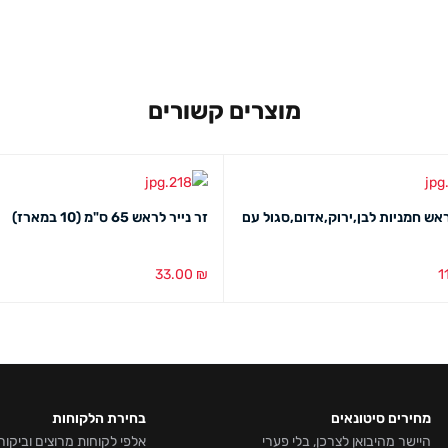
מוצרים קשורים
אש חמניות לבן,ירוק,אדום,סגול עם
זר נייר לראש 65 ס"מ (10 במארז)
33.00
₪
1
סל
מבט מהיר
הוספה לסל
מבט מהיר
מחירים סיטונאים
בחירת הלקוחות
היישר מהיבואן לצרכן, בלי פערי