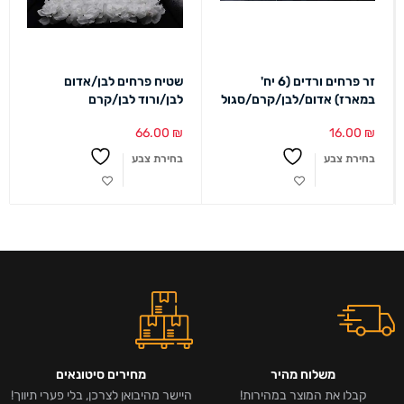
זר פרחים ורדים (6 יח'
שטיח פרחים לבן/אדום
במארז) אדום/לבן/קרם/סגול
לבן/ורוד לבן/קרם
66.00
₪
16.00
₪
בחירת צבע
בחירת צבע
משלוח מהיר
מחירים סיטונאים
קבלו את המוצר במהירות!
היישר מהיבואן לצרכן, בלי פערי תיווך!