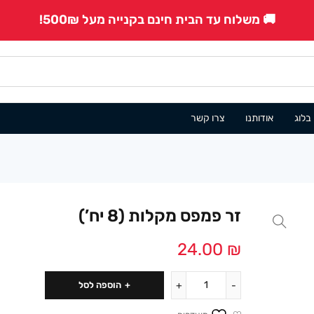
🚚 משלוח עד הבית חינם בקנייה מעל 500₪!
בלוג
אודותנו
צרו קשר
זר פמפס מקלות (8 יח’)
24.00
₪
הוספה לסל