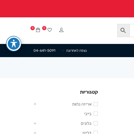
0
0
נצפה לאחרונה
04-641-5091
קטגוריות
אריזה נלוות
בייבי
בלונים
דליים