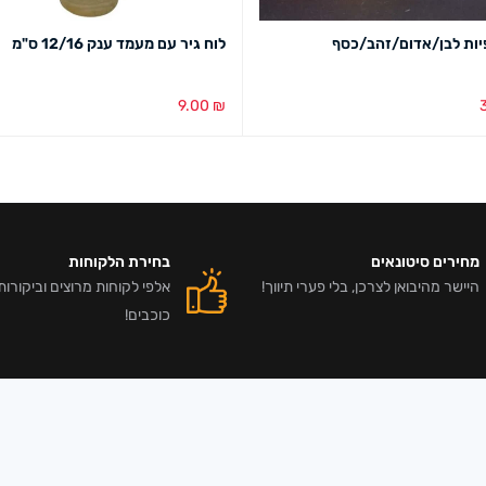
יות לבן/אדום/זהב/כסף
לוח גיר עם מעמד ענק 12/16 ס"מ
9.00
₪
בע
מבט מהיר
הוספה לסל
מבט מהיר
מחירים סיטונאים
בחירת הלקוחות
היישר מהיבואן לצרכן, בלי פערי תיווך!
כוכבים!