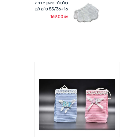
סלסלה סאטן צדפה
55/36+16 ס"מ לבן
169.00
₪