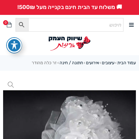
🚚 משלוח עד הבית חינם בקנייה מעל 500₪!
0
עמוד הבית
עיצובים
אירועים
חתונה / חינה
זר כלה מהודר
›
›
›
›