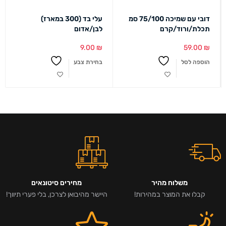
דובי עם שמיכה 75/100 סמ
עלי בד (300 במארז)
תכלת/ורוד/קרם
לבן/אדום
9.00
₪
59.00
₪
הוספה לסל
בחירת צבע
משלוח מהיר
מחירים סיטונאים
קבלו את המוצר במהירות!
היישר מהיבואן לצרכן, בלי פערי תיווך!