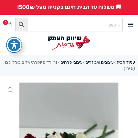
🚚 משלוח עד הבית חינם בקנייה מעל 500₪!
0
עמוד הבית
עיצובים ואביזרים
עיצובי פרחים
זר ורדים יוקרתי אדום,בורדו לבן
›
›
›
(5 יח’)