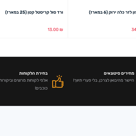
לזר כלה ירוק (6 במארז)
ורד סול קריסטל קטן (25 במארז)
13.00
₪
3
סל
מבט מהיר
הוספה לסל
מבט מהיר
מחירים סיטונאים
בחירת הלקוחות
היישר מהיבואן לצרכן, בלי פערי תיווך!
כוכבים!