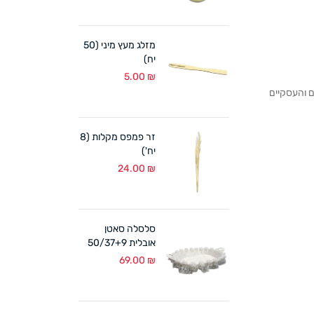
מזלג מעץ מיני (50
יח)
5.00
₪
לקוחותנו הפרטיים והעסקיים
זר פמפס מקלות (8
יח')
24.00
₪
סלסלה סאטן
אובלית 50/37+9
ס"מ לבן
69.00
₪