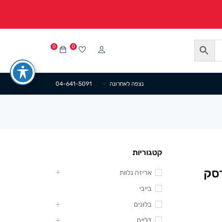
0
0
נצפה לאחרונה
04-641-5091
קטגוריות
רסק
אריזה נלוות
בייבי
בלונים
דליים