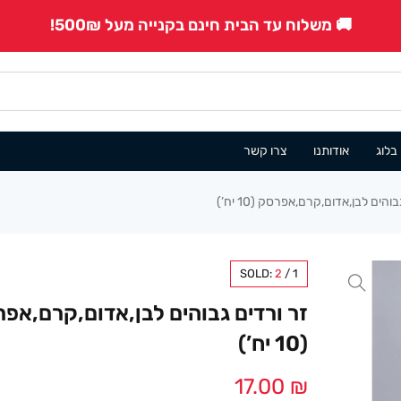
🚚 משלוח עד הבית חינם בקנייה מעל 500₪!
בלוג
אודותנו
צרו קשר
והים לבן,אדום,קרם,אפרסק (10 יח’)
SOLD:
2
/
1
זר ורדים גבוהים לבן,אדום,קרם,אפ
(10 יח’)
17.00
₪