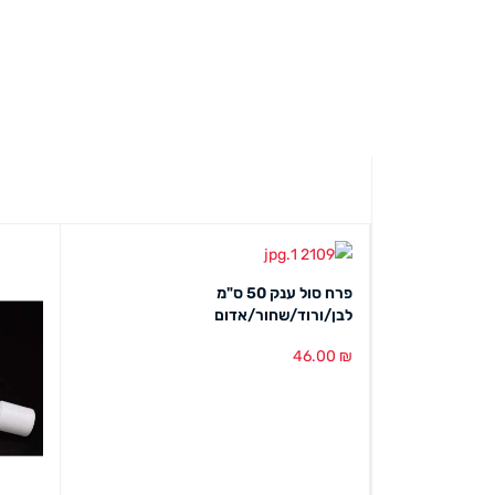
פרח סול ענק 50 ס"מ
לבן/ורוד/שחור/אדום
46.00
₪
בחירת צבע
מבט מהיר