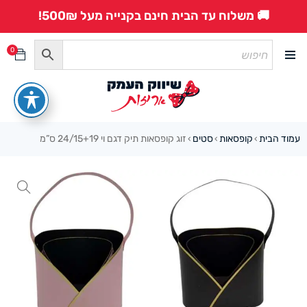
🚚 משלוח עד הבית חינם בקנייה מעל 500₪!
0
עמוד הבית
קופסאות
סטים
זוג קופסאות תיק דגם וי 24/15+19 ס”מ
›
›
›