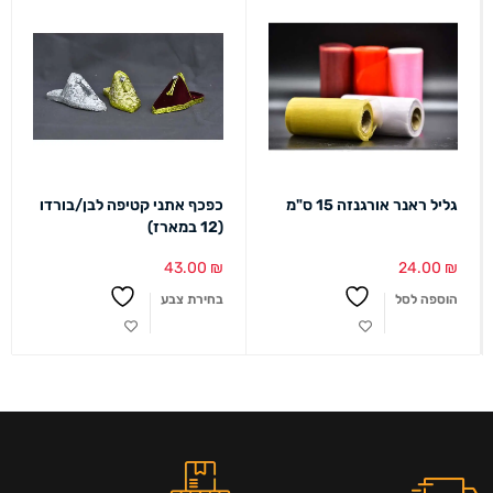
גליל ראנר אורגנזה 15 ס"מ
כפכף אתני קטיפה לבן/בורדו
(12 במארז)
43.00
₪
24.00
₪
הוספה לסל
בחירת צבע