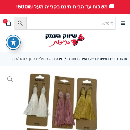
🚚 משלוח עד הבית חינם בקנייה מעל 500₪!
0
עמוד הבית
עיצובים
אירועים
חתונה / חינה
זוג פתיליות כסף/זהב/לבן
›
›
›
›