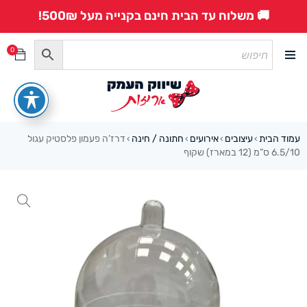
🚚 משלוח עד הבית חינם בקנייה מעל 500₪!
0
עמוד הבית
עיצובים
אירועים
חתונה / חינה
דרז’ה פעמון פלסטיק עגול
›
›
›
›
6.5/10 ס”מ (12 במארז) שקוף