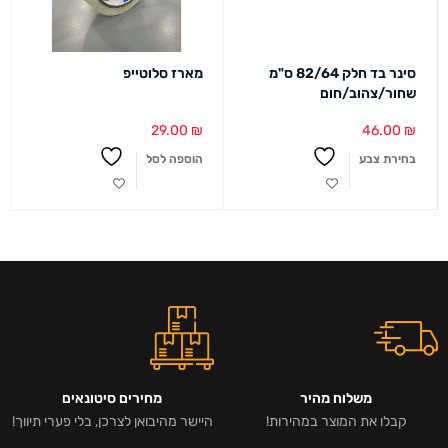
סינר בד חלק 82/64 ס"מ
מארז סלוטייפ
שחור/צהוב/חום
29.00
₪
46.00
₪
בחירת צבע
הוספה לסל
משלוח מהיר
מחירים סיטונאים
קבלו את המוצר במהירות!
היישר מהיבואן לצרכן, בלי פערי תיווך!