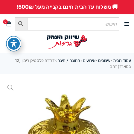
🚚 משלוח עד הבית חינם בקנייה מעל 500₪!
0
עמוד הבית
עיצובים
אירועים
חתונה / חינה
דרז’ה פלסטיק רימון (12
›
›
›
›
במארז) זהב