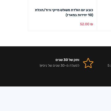
כובע יום הולדת משולש מייקי ורוד/תכלת
(10 יחידות במארז)
ורוד/תכלת
34.00
₪
52.00
₪
הוספה לסל
מבט מהיר
בחירת צבע
מבט מ
ותק של 30 שנים
אלפי לקוחות מרוצים וביקורות 5
למעלה מ-30 שנים של ניסיון!