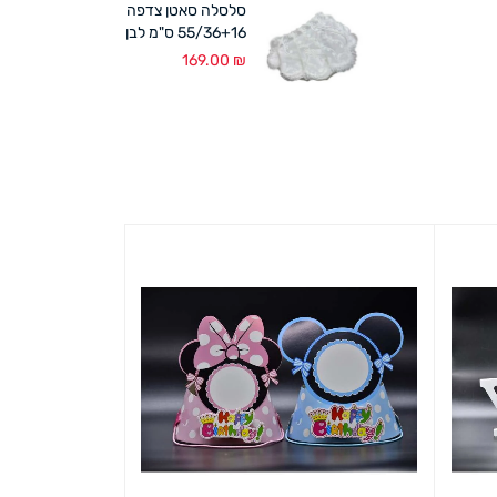
סלסלה סאטן צדפה
55/36+16 ס"מ לבן
169.00
₪