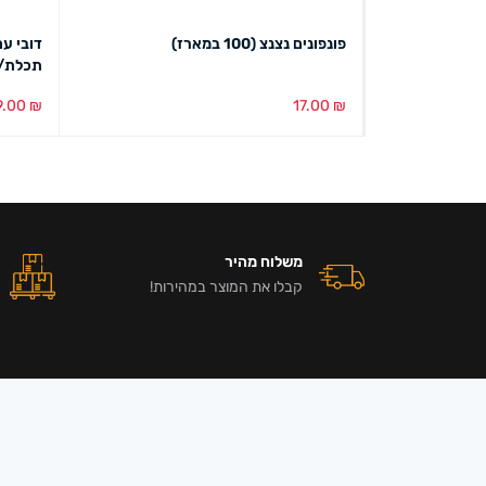
תכלת
פונפונים נצנצ (100 במארז)
תכלת/ו
9.00
₪
17.00
₪
הוספה לסל
מבט מהיר
הוספה ל
משלוח מהיר
קבלו את המוצר במהירות!