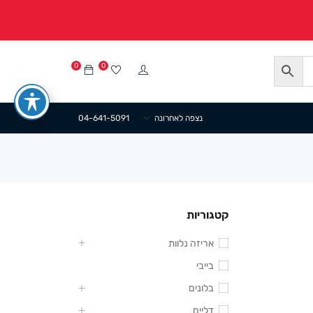
0
0
נצפה לאחרונה
04-641-5091
קטגוריות
אריזה נלוות
בייבי
בלונים
דליים