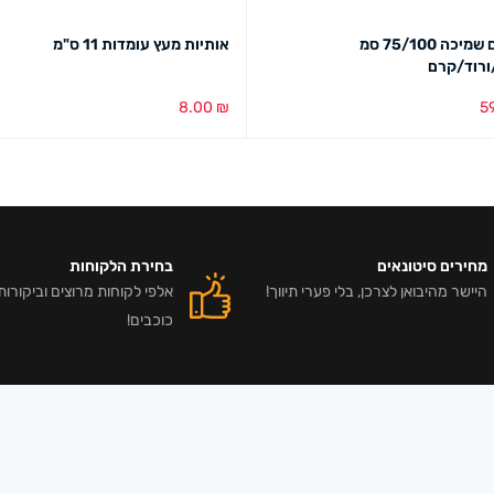
דובי עם שמיכה 75/100 סמ
אותיות מעץ עומדות 11 ס"מ
רוד/קרם
8.00
₪
5
סל
מבט מהיר
הוספה לסל
מבט מהיר
מחירים סיטונאים
בחירת הלקוחות
היישר מהיבואן לצרכן, בלי פערי תיווך!
כוכבים!