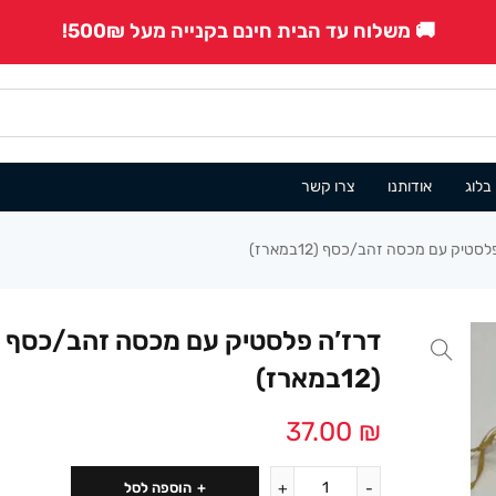
🚚 משלוח עד הבית חינם בקנייה מעל 500₪!
בלוג
אודותנו
צרו קשר
סטיק עם מכסה זהב/כסף (12במארז)
דרז’ה פלסטיק עם מכסה זהב/כסף
(12במארז)
37.00
₪
הוספה לסל