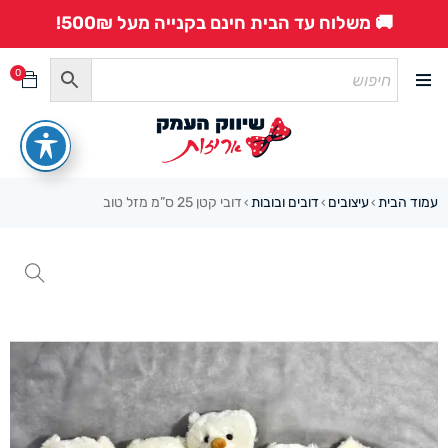
🚚 משלוח עד הבית חינם בקנייה מעל 500₪!
0
עמוד הבית
עיצובים
דובים ובובות
דובי קטן 25 ס”מ מזל טוב
›
›
›