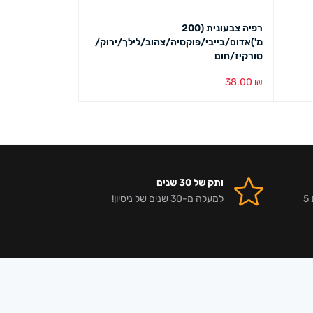
רפיה צבעונית (200
מ')אדום/בייבי/פוקסיה/צהוב/לילך/ירוק/
במארז)
טורקיז/חום
18.00
₪
38.00
₪
הוספה לסל
מבט מהיר
הוספה לסל
מבט מ
ותק של 30 שנים
אלפי לקוחות מרוצים וביקורות 5
למעלה מ-30 שנים של ניסיון!