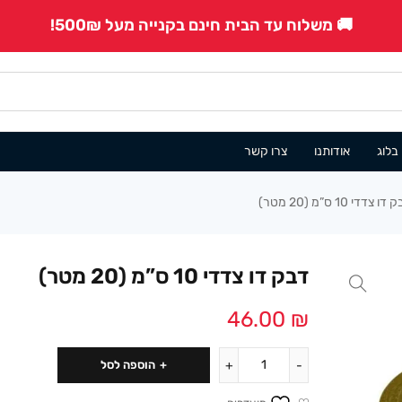
🚚 משלוח עד הבית חינם בקנייה מעל 500₪!
בלוג
אודותנו
צרו קשר
דו צדדי 10 ס”מ (20 מטר)
דבק דו צדדי 10 ס”מ (20 מטר)
46.00
₪
הוספה לסל