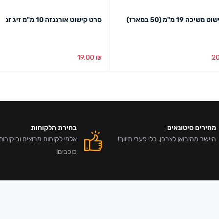
יכה 19 מ"מ (50 במארז)
סרט קישוט אורגנזה 10 מ"מ זיג זג
19.00
₪
2
סל
מבט מהיר
הוספה לסל
מבט מהיר
מחירים סיטונאים
בחירת הלקוחות
היישר מהיבואן לצרכן, בלי פערי תיווך!
כוכבים!