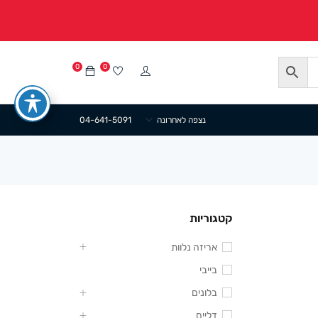
0
0
נצפה לאחרונה
04-641-5091
קטגוריות
אריזה נלוות
בייבי
בלונים
דליים