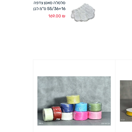
סלסלה סאטן צדפה
55/36+16 ס"מ לבן
169.00
₪