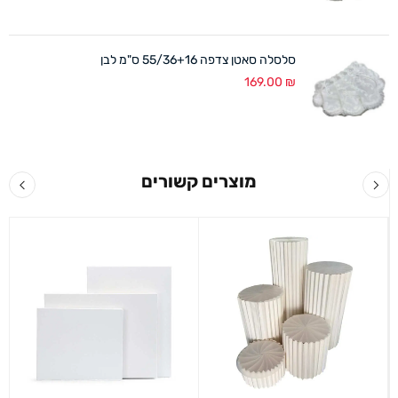
סלסלה סאטן צדפה 55/36+16 ס"מ לבן
169.00
₪
מוצרים קשורים