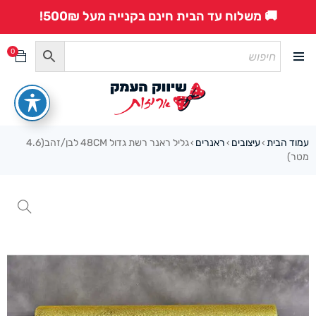
🚚 משלוח עד הבית חינם בקנייה מעל 500₪!
0
עמוד הבית
עיצובים
ראנרים
גליל ראנר רשת גדול 48CM לבן/זהב(4.6
›
›
›
מטר)